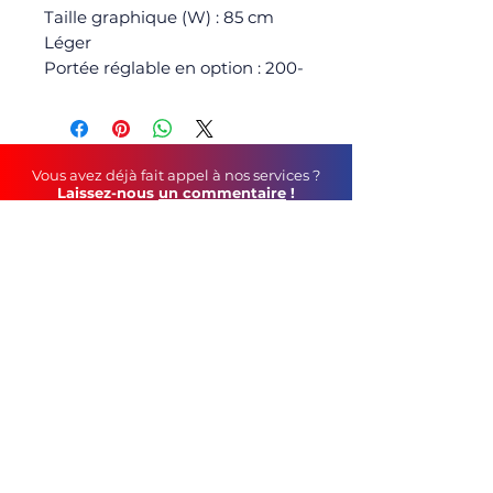
Taille graphique (W) : 85 cm
Léger
Portée réglable en option : 200-
240 cm Sac inclus
Poids net : 4,8 kg Couleur :
Argent
Vous avez déjà fait appel à nos services ?
Laissez-nous
un commentaire
!
Soutenez-nous au
quotidien
!
Faites un tour sur notre page Facebook
©
2021 C&S Publicité
tél :
05 79 69 44 12
contact mail :
geoffroy.robin@gmail.com
115, Route de Vars - 16160 Gond-Pontouvre
CGV