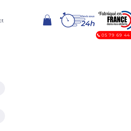
ct
05 79 69 44