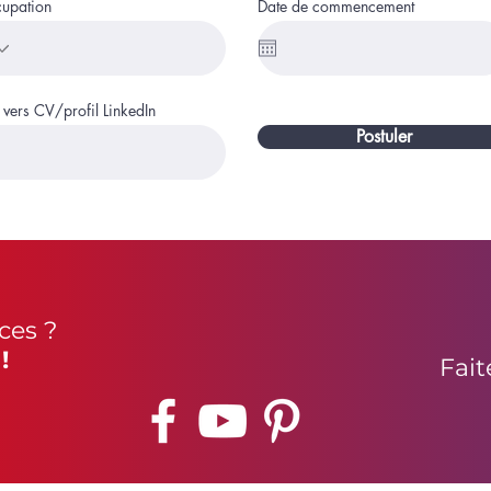
upation
Date de commencement
 vers CV/profil LinkedIn
Postuler
ces ?
!
Fait