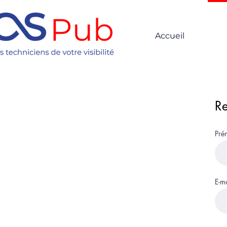
Accueil
Re
Pré
E-ma