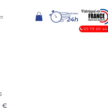
ct
05 79 69 44
5
Prix
0 €