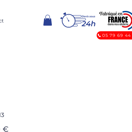
ct
05 79 69 44
13
Prix
0 €