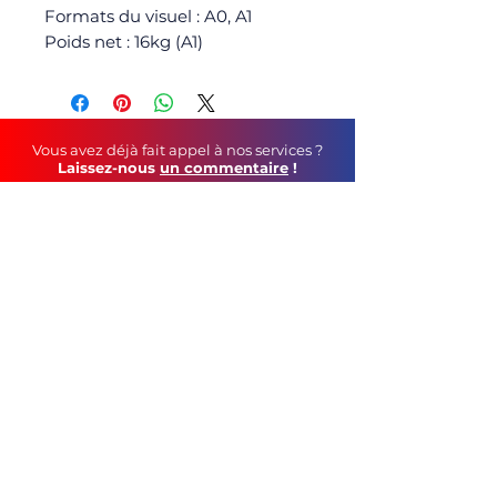
Formats du visuel : A0, A1
Poids net : 16kg (A1)
Vous avez déjà fait appel à nos services ?
Laissez-nous
un commentaire
!
Soutenez-nous au
quotidien
!
Faites un tour sur notre page Facebook
©
2021 C&S Publicité
tél :
05 79 69 44 12
contact mail :
geoffroy.robin@gmail.com
115, Route de Vars - 16160 Gond-Pontouvre
CGV
Mentions Légales