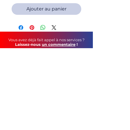
Ajouter au panier
Vous avez déjà fait appel à nos services ?
Laissez-nous
un commentaire
!
Soutenez-nous au
quotidien
!
Faites un tour sur notre page Facebook
©
2021 C&S Publicité
tél :
05 79 69 44 12
contact mail :
geoffroy.robin@gmail.com
115, Route de Vars - 16160 Gond-Pontouvre
CGV
Mentions Légales