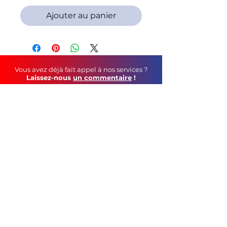
Ajouter au panier
Vous avez déjà fait appel à nos services ?
Laissez-nous
un commentaire
!
Soutenez-nous au
quotidien
!
Faites un tour sur notre page Facebook
©
2021 C&S Publicité
tél :
05 79 69 44 12
contact mail :
geoffroy.robin@gmail.com
115, Route de Vars - 16160 Gond-Pontouvre
CGV
Mentions Légales