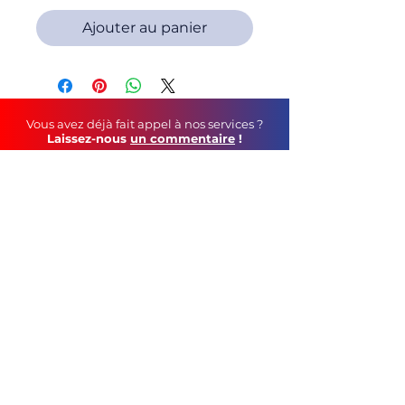
Ajouter au panier
Vous avez déjà fait appel à nos services ?
Laissez-nous
un commentaire
!
Soutenez-nous au
quotidien
!
Faites un tour sur notre page Facebook
©
2021 C&S Publicité
tél :
05 79 69 44 12
contact mail :
geoffroy.robin@gmail.com
115, Route de Vars - 16160 Gond-Pontouvre
CGV
Mentions Légales