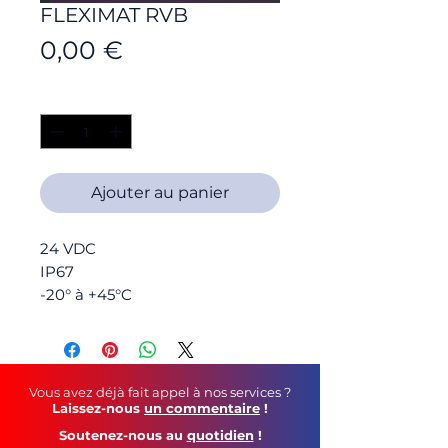
FLEXIMAT RVB
Prix
0,00 €
Quantité
*
Ajouter au panier
24 VDC
IP67
-20° à +45°C
Sécable tous les 83,33 mm
Fixation par clipsage – rail alu
Durée de vie : 30 000 H
Animation possible
Vous avez déjà fait appel à nos services ?
Laissez-nous
un commentaire
!
Les + du produit
Soutenez-nous au
quotidien
!