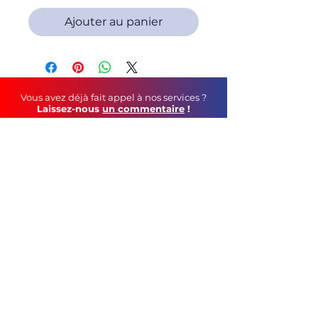
Ajouter au panier
Vous avez déjà fait appel à nos services ?
Laissez-nous
un commentaire
!
Soutenez-nous au
quotidien
!
Faites un tour sur notre page Facebook
©
2021 C&S Publicité
tél :
05 79 69 44 12
contact mail :
geoffroy.robin@gmail.com
115, Route de Vars - 16160 Gond-Pontouvre
CGV
Mentions Légales