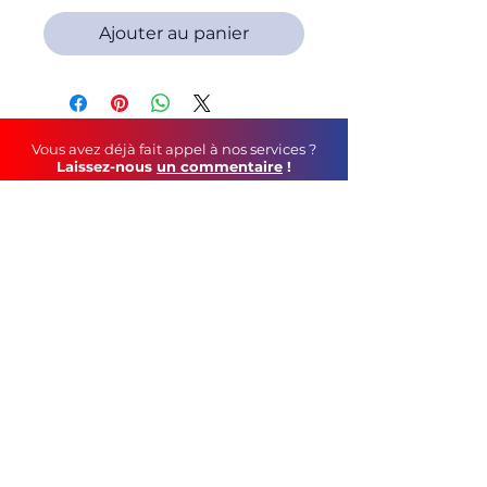
Ajouter au panier
Vous avez déjà fait appel à nos services ?
Laissez-nous
un commentaire
!
Soutenez-nous au
quotidien
!
Faites un tour sur notre page Facebook
©
2021 C&S Publicité
tél :
05 79 69 44 12
contact mail :
geoffroy.robin@gmail.com
115, Route de Vars - 16160 Gond-Pontouvre
CGV
Mentions Légales