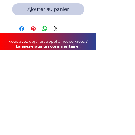
Ajouter au panier
Vous avez déjà fait appel à nos services ?
Laissez-nous
un commentaire
!
Soutenez-nous au
quotidien
!
Faites un tour sur notre page Facebook
©
2021 C&S Publicité
tél :
05 79 69 44 12
contact mail :
geoffroy.robin@gmail.com
115, Route de Vars - 16160 Gond-Pontouvre
CGV
Mentions Légales