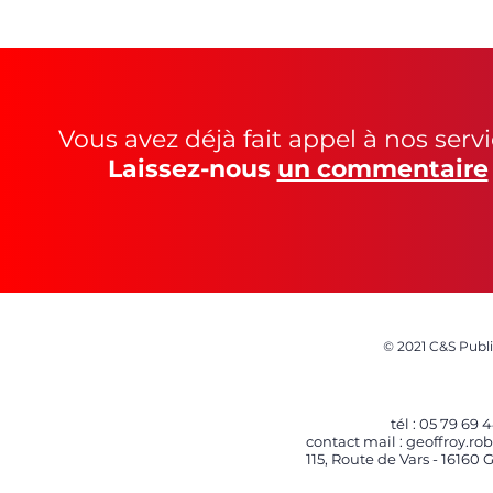
Vous avez déjà fait appel à nos servi
Laissez-nous
un commentaire
©
2021 C&S Publi
tél :
05 79 69 4
contact mail :
geoffroy.r
115, Route de Vars - 1616