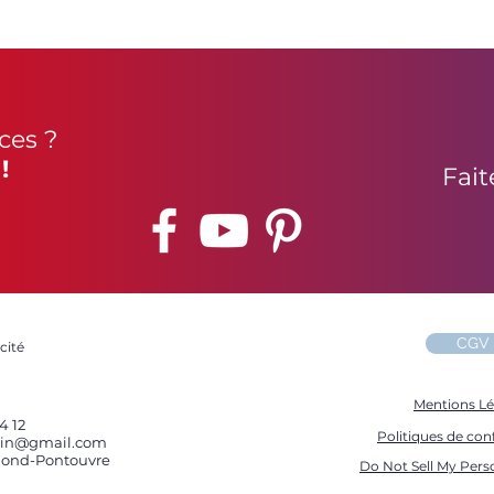
ces ?
!
Fait
CGV
cité
Mentions Lé
4 12
Politiques de conf
obin@gmail.com
0 Gond-Pontouvre
Do Not Sell My Pers