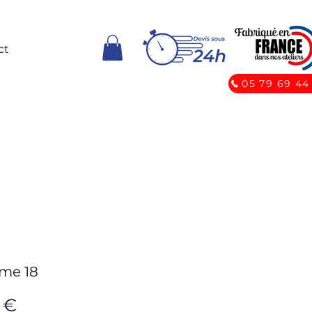
ct
05 79 69 44
me 18
Prix
 €