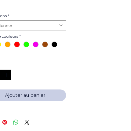
ons
*
tionner
e couleurs
*
é
*
Ajouter au panier