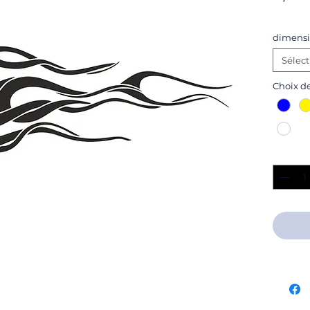
dimensi
Sélec
Choix d
Quantit