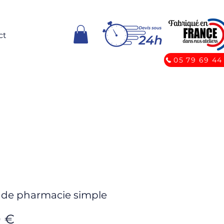
ct
05 79 69 44
 de pharmacie simple
Prix
0 €