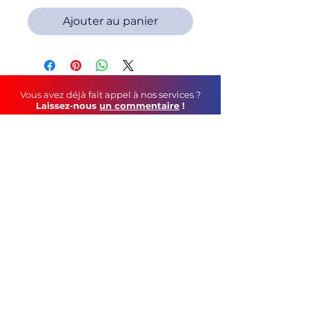
Ajouter au panier
Vous avez déjà fait appel à nos services ?
Laissez-nous
un commentaire
!
Soutenez-nous au
quotidien
!
Faites un tour sur notre page Facebook
©
2021 C&S Publicité
tél :
05 79 69 44 12
contact mail :
geoffroy.robin@gmail.com
115, Route de Vars - 16160 Gond-Pontouvre
CGV
Mentions Légales