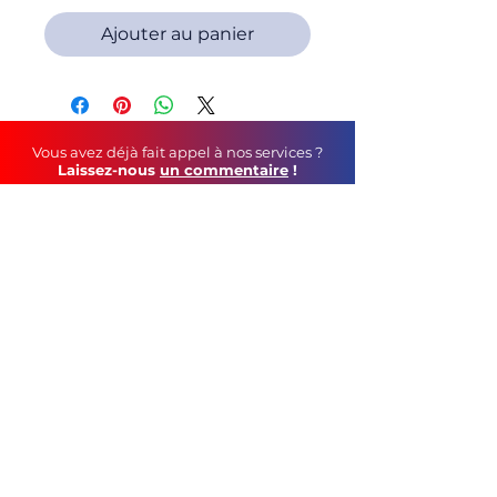
Ajouter au panier
Vous avez déjà fait appel à nos services ?
Laissez-nous
un commentaire
!
Soutenez-nous au
quotidien
!
Faites un tour sur notre page Facebook
©
2021 C&S Publicité
tél :
05 79 69 44 12
contact mail :
geoffroy.robin@gmail.com
115, Route de Vars - 16160 Gond-Pontouvre
CGV
Mentions Légales